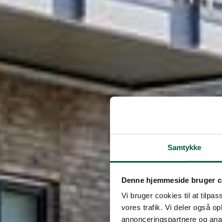
Samtykke
Denne hjemmeside bruger c
Vi bruger cookies til at tilpas
vores trafik. Vi deler også 
annonceringspartnere og anal