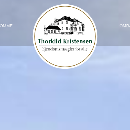
DOMME
OMR