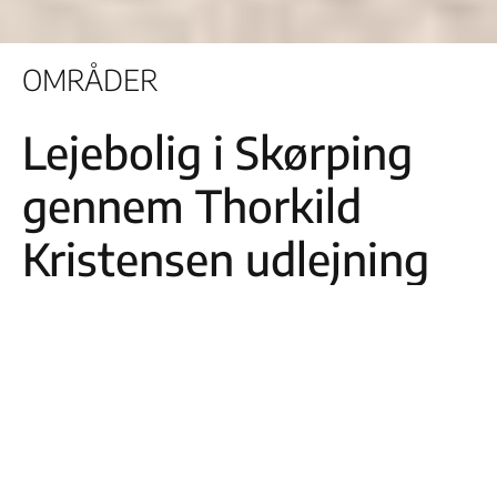
OMRÅDER
Lejebolig i Skørping
gennem Thorkild
Kristensen udlejning
Drømmer du om at bo i naturskønne omgivelser tæt på
Rold Skov, men stadig med nem adgang til Aalborg og
Hobro? Så er en lejebolig Skørping måske det helt rette for
dig. Hos Thorkild Kristensen Ejendomsmægler har vi et
indgående kendskab til Skørping og omegn, og vi er klar til
at hjælpe dig med at finde den perfekte bolig Skørping,
der opfylder dine ønsker.