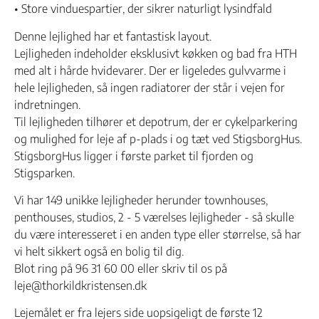
• Store vinduespartier, der sikrer naturligt lysindfald
Denne lejlighed har et fantastisk layout.
Lejligheden indeholder eksklusivt køkken og bad fra HTH
med alt i hårde hvidevarer. Der er ligeledes gulvvarme i
hele lejligheden, så ingen radiatorer der står i vejen for
indretningen.
Til lejligheden tilhører et depotrum, der er cykelparkering
og mulighed for leje af p-plads i og tæt ved StigsborgHus.
StigsborgHus ligger i første parket til fjorden og
Stigsparken.
Vi har 149 unikke lejligheder herunder townhouses,
penthouses, studios, 2 - 5 værelses lejligheder - så skulle
du være interesseret i en anden type eller størrelse, så har
vi helt sikkert også en bolig til dig.
Blot ring på 96 31 60 00 eller skriv til os på
leje@thorkildkristensen.dk
Lejemålet er fra lejers side uopsigeligt de første 12