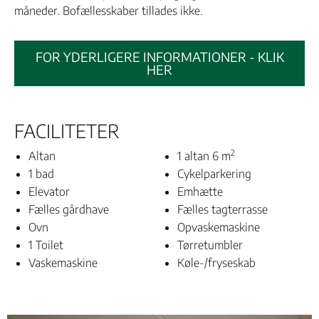
måneder. Bofællesskaber tillades ikke.
FOR YDERLIGERE INFORMATIONER - KLIK
HER
FACILITETER
2
Altan
1 altan 6 m
1 bad
Cykelparkering
Elevator
Emhætte
Fælles gårdhave
Fælles tagterrasse
Ovn
Opvaskemaskine
1 Toilet
Tørretumbler
Vaskemaskine
Køle-/fryseskab