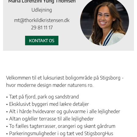
Maria Lorenzini Yung Thomsen
Udlejning
mt@thorkildkristensen.dk
29 81 11 17
KONTAKT OS
Velkommen til et luksuriøst boligområde på Stigsborg -
hvor moderne design møder naturens ro.
• Tæt på fjord, park og sandstrand
• Eksklusivt byggeri med lækre detaljer
• Alt i hårde hvidevarer og gulvvarme i alle lejligheder
• Altan og/eller terrasse til alle lejligheder
• To fælles tagterrasser, orangeri og skønt gårdrum
• Parkeringsmuligheder i og tæt ved StigsborgHus