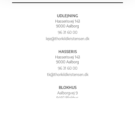
UDLEJNING
Hasserisvej 143
9000 Aalborg
96 31 60 00
leje@thorkildkristensen.dk
HASSERIS
Hasserisvej 143
9000 Aalborg
96 31 60 00
tk@thorkildkristensen.dk
BLOKHUS
Aalborgvej 9
9492 Blokhus
96 73 20 00
blokhus@thorkildkristensen.dk
PROJEKT
Hasserisvej 143
9000 Aalborg