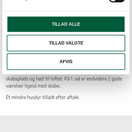
Velkommen indenfor i dette fantastiske rækkehus på Poul
Anker Bechs Vej! Rækkehusene her har den bedste
beliggenhed i naturskønne Hasserislund med fantastisk
beliggenhed ved engene og stadig kun få km til Aalborg
TILLAD ALLE
centrum.
TILLAD VALGTE
Rækkehuset er i 2 plan. I stueplan er der entré med
adgang til toilet. I forbindelse med køkkenet er spisestue
og skøn stue, med adgang til praktisk opbevarings rum og
AFVIS
med udgang til stor terrasse. På 1. sal er der lækkert
badeværelse med vaskesøjle. Lyst soveværelse med god
skabsplads og højt til loftet. På 1. sal er endvidere 2 gode
værelser ligeså med skabe.
Ét mindre husdyr tilladt efter aftale.